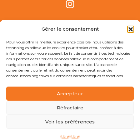
Gérer le consentement
Pour vous offrir la meilleure expérience possible, nous utilisons des
technologies telles que les cookies pour stocker et/ou accéder à des
informations sur votre appareil. Le fait de consentir à ces technologies
nous permet de traiter des données telles que le comportement de
navigation ou des identifiants uniques sur ce site. L'absence de
consentement ou le retrait du consentement peut avoir des
conséquences négatives sur certaines caractéristiques et fonctions.
2026 Bolsaplast
Politique de protection des données
-
Vos données
Accepteur
sécurisées
-
Informations juridiques
-
Règles d'utilisation
-
Politique en matière de cookies
-
Politique de qualité
-
Réfractaire
Canal de plaintes
Voir les préférences
Conception du site web :
Planetary Productions
{titre}
{titre}